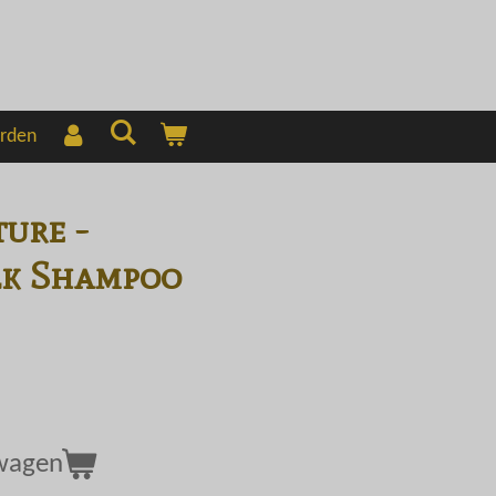
rden
ure -
lk Shampoo
lwagen