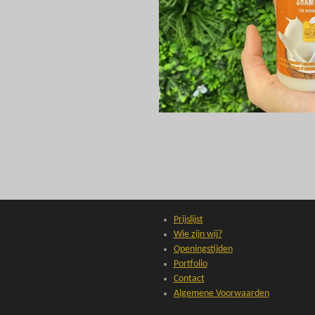
Prijslijst
Wie zijn wij?
Openingstijden
Portfolio
Contact
Algemene Voorwaarden