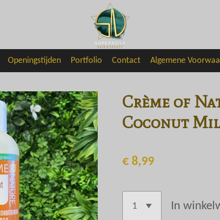
Openingstijden
Portfolio
Contact
Algemene Voorwaa
Crème of Nat
Coconut Mi
€ 8,99
In winke