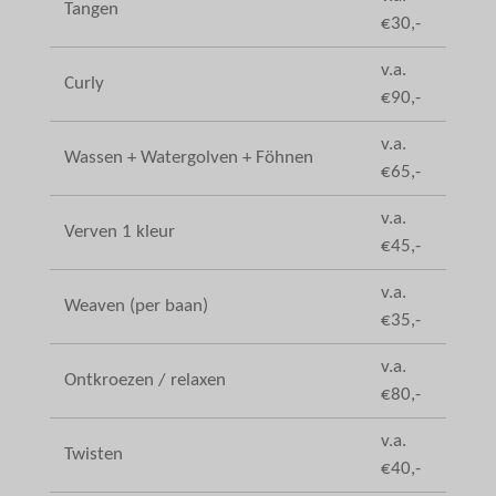
Tangen
€30,-
v.a.
Curly
€90,-
v.a.
Wassen + Watergolven + Föhnen
€65,-
v.a.
Verven 1 kleur
€45,-
v.a.
Weaven (per baan)
€35,-
v.a.
Ontkroezen / relaxen
€80,-
v.a.
Twisten
€40,-