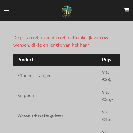
Ga
direct
naar
de
hoofdinhoud
De prijzen zijn vanaf en zijn afhankelijk van uw
wensen, dikte en lengte van het haar.
Product
Prijs
v.a.
Föhnen + tangen
€38,-
v.a.
Knippen
€35,-
v.a.
Wassen + watergolven
€45
v.a.