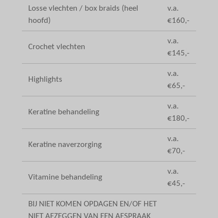
Losse vlechten / box braids (heel
v.a.
hoofd)
€160,-
v.a.
Crochet vlechten
€145,-
v.a.
Highlights
€65,-
v.a.
Keratine behandeling
€180,-
v.a.
Keratine naverzorging
€70,-
v.a.
Vitamine behandeling
€45,-
BIJ NIET KOMEN OPDAGEN EN/OF HET
NIET AFZEGGEN VAN EEN AFSPRAAK